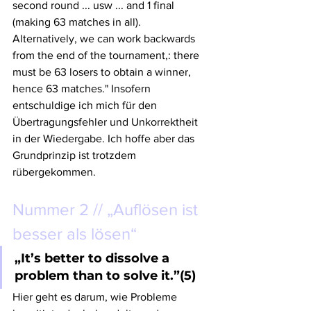
second round ... usw ... and 1 final 
(making 63 matches in all). 
Alternatively, we can work backwards 
from the end of the tournament,: there 
must be 63 losers to obtain a winner, 
hence 63 matches." Insofern 
entschuldige ich mich für den 
Übertragungsfehler und Unkorrektheit 
in der Wiedergabe. Ich hoffe aber das 
Grundprinzip ist trotzdem 
rübergekommen.
Nummer 2 // „Auflösen ist 
besser als lösen“
„It’s better to dissolve a 
problem than to solve it.”(5)
Hier geht es darum, wie Probleme 