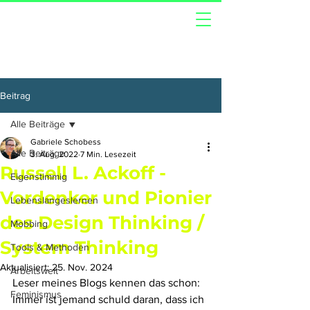
Beitrag
Alle Beiträge
Gabriele Schobess
Alle Beiträge
3. Aug. 2022
7 Min. Lesezeit
Russell L. Ackoff -
Eigenstimmig
Vordenker und Pionier
Lebenslangeslernen
des Design Thinking /
Mobbing
System Thinking
Tools & Methoden
Aktualisiert:
25. Nov. 2024
Arbeitswelt
Leser meines Blogs kennen das schon: 
Feminismus
Immer ist jemand schuld daran, dass ich 