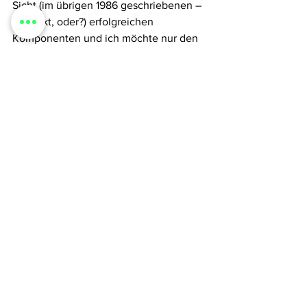
Sicht (im übrigen 1986 geschriebenen – 
verrückt, oder?) erfolgreichen 
Komponenten und ich möchte nur den 
ersten Punkt hier anführen:
„Sie ist eine demokratische 
Organisation, in der jeder 
Einzelne, der von den 
Handlungen der Organisation 
betroffen ist, ein 
Mitspracherecht hat, und in 
der jeder, der als Einzelner 
Autorität über andere hat, 
deren kollektiver Autorität 
unterworfen ist.“(6)
Und alleine in diesem Satz steckt 
wieder so viel drin, was mich gerade 
beschäftigt. Verrückter Gedanke, dass „ 
… jeder Einzelne, der von den 