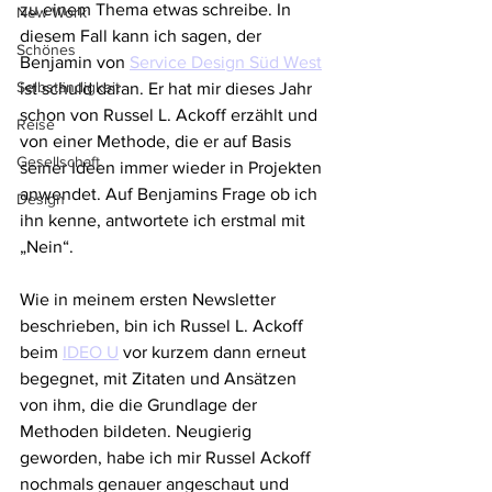
zu einem Thema etwas schreibe. In 
New Work
diesem Fall kann ich sagen, der 
Schönes
Benjamin von 
Service Design Süd West
Selbständigkeit
ist schuld daran. Er hat mir dieses Jahr 
schon von Russel L. Ackoff erzählt und 
Reise
von einer Methode, die er auf Basis 
Gesellschaft
seiner Ideen immer wieder in Projekten 
anwendet. Auf Benjamins Frage ob ich 
Design
ihn kenne, antwortete ich erstmal mit 
„Nein“.
Wie in meinem ersten Newsletter 
beschrieben, bin ich Russel L. Ackoff 
beim 
IDEO U
 vor kurzem dann erneut 
begegnet, mit Zitaten und Ansätzen 
von ihm, die die Grundlage der 
Methoden bildeten. Neugierig 
geworden, habe ich mir Russel Ackoff 
nochmals genauer angeschaut und 