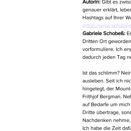
Autorin: 
Gibt es zwis
genauer erklärt, lebe
Hashtags auf Ihrer We
(https://www.schobess
Gabriele Schobeß:
 E
Dritten Ort geworden
vorformuliere. Ich en
dadurch jeden Tag n
Ist das schlimm? Nein
ausleben. Seit ich ni
hingelegt, der Mount
Frithjof Bergman. Ne
auf Bedarfe um mich h
Dritte übertrage, so
Nachdenken nehme, a
Ich habe die Zeit daf