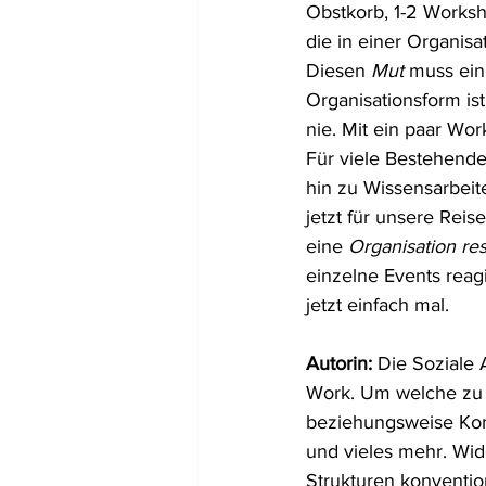
Obstkorb, 1-2 Worksho
die in einer Organi
Diesen 
Mut 
muss ein
Organisationsform is
nie. Mit ein paar Wor
Für viele Bestehend
hin zu Wissensarbei
jetzt für unsere Rei
eine 
Organisation res
einzelne Events reag
jetzt einfach mal.
Autorin: 
Die Soziale 
Work. Um welche zu n
beziehungsweise Kom
und vieles mehr. Wide
Strukturen konvention