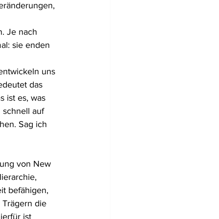
Veränderungen, 
. Je nach 
al: sie enden 
entwickeln uns 
edeutet das 
 ist es, was 
schnell auf 
hen. Sag ich 
ltung von New 
erarchie, 
t befähigen, 
 Trägern die 
rfür ist 