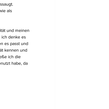
saugt. 
wie als 
lität und meinen 
 ich denke es 
en es passt und 
tät kennen und 
eße ich die 
nutzt habe, da 