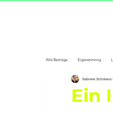
Alle Beiträge
Eigenstimmig
L
Gabriele Schobess
New Work
Schönes
Sel
Ein 