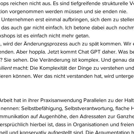
ps reichen nicht aus. Es sind tiefgreifende strukturelle 
sation vorgenommen werden müssen und sie enden nie.
 Unternehmen erst einmal aufbringen, sich dem zu stellen
t das auch gar nicht einfach. Ich betone dabei auch nochm
kshops ist es einfach nicht mehr getan.
e, wird der Änderungsprozess auch zu spät kommen. Wir 
tenden. Aber hoppla. Jetzt kommt Chat GPT daher. Was b
se? Sie sehen. Die Veränderung ist komplex. Und genau das
ilient
 macht: Die Komplexität der Dinge zu verstehen und 
ieren können. Wer das nicht verstanden hat, wird unterge
Arbeit hat in ihrer Praxisanwendung Parallelen zu der Ha
ennen: Selbstbefähigung, Selbstverantwortung, flache Hi
munikation auf Augenhöhe, den Adressaten zur Ganzhei
rsprüchlich hierbei ist, dass in Organisationen und freien
ell und konservativ aufgestellt sind. Die Argumentation hie