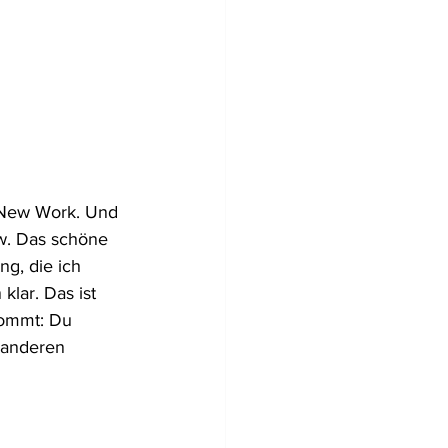
 New Work. Und 
ew. Das schöne 
g, die ich 
lar. Das ist 
kommt: Du 
 anderen 