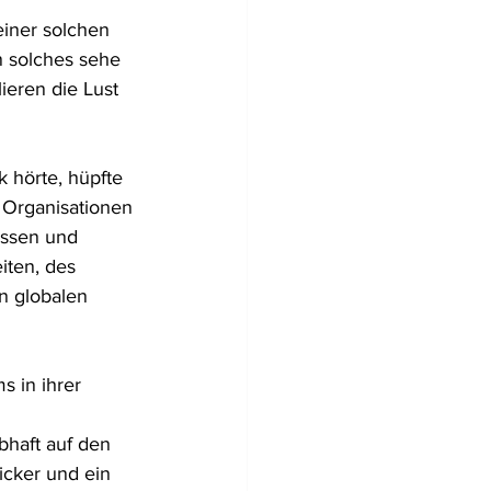
einer solchen 
n solches sehe 
ieren die Lust 
 hörte, hüpfte 
 Organisationen 
essen und 
ten, des 
n globalen 
 in ihrer 
bhaft auf den 
cker und ein 