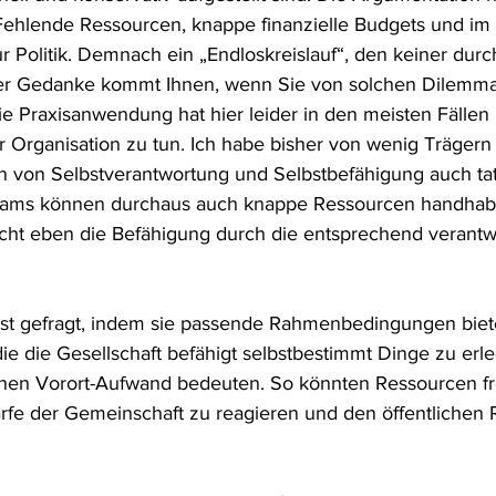
 Fehlende Ressourcen, knappe finanzielle Budgets und im l
r Politik. Demnach ein „Endloskreislauf“, den keiner dur
her Gedanke kommt Ihnen, wenn Sie von solchen Dilemma
ie Praxisanwendung hat hier leider in den meisten Fällen 
r Organisation zu tun. Ich habe bisher von wenig Trägern 
n von Selbstverantwortung und Selbstbefähigung auch tat
Teams können durchaus auch knappe Ressourcen handhabe
ucht eben die Befähigung durch die entsprechend verantw
 ist gefragt, indem sie passende Rahmenbedingungen biet
 die die Gesellschaft befähigt selbstbestimmt Dinge zu erle
chen Vorort-Aufwand bedeuten. So könnten Ressourcen fr
rfe der Gemeinschaft zu reagieren und den öffentlichen