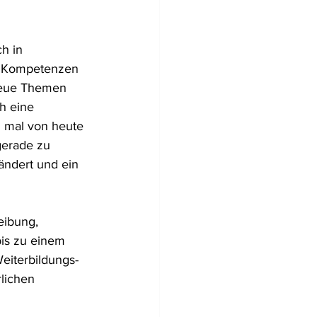
h in 
e Kompetenzen 
 neue Themen 
ch eine 
z mal von heute 
gerade zu 
ändert und ein 
eibung, 
bis zu einem 
eiterbildungs-
lichen 