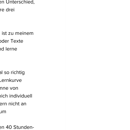
en Unterschied, 
e drei 
 ist zu meinem 
oder Texte 
nd lerne 
 so richtig 
 Lernkurve 
inne von 
ch individuell 
ern nicht an 
zum 
hen 40 Stunden-