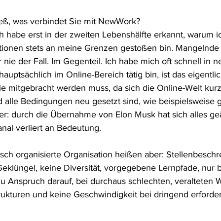
eß, was verbindet Sie mit NewWork?
ch habe erst in der zweiten Lebenshälfte erkannt, warum ic
ationen stets an meine Grenzen gestoßen bin. Mangelnd
r nie der Fall. Im Gegenteil. Ich habe mich oft schnell in
hauptsächlich im Online-Bereich tätig bin, ist das eigentli
e mitgebracht werden muss, da sich die Online-Welt kur
 alle Bedingungen neu gesetzt sind, wie beispielsweise 
er: durch die Übernahme von Elon Musk hat sich alles ge
anal verliert an Bedeutung.
isch organisierte Organisation heißen aber: Stellenbeschr
Geklüngel, keine Diversität, vorgegebene Lernpfade, nur 
du Anspruch darauf, bei durchaus schlechten, veralteten W
rukturen und keine Geschwindigkeit bei dringend erforder