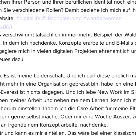
chen Ihrer Person und Ihrer beruflichen Identität noch ein
n Sie verschiedene Rollen? Damit beziehe ich mich auf Ihr
bsite: 
#digitallife
#lifelonglearning
#wanderwomen
.de/)
s verschwimmt tatsächlich immer mehr. Beispiel: der Wald
, in dem ich nachdenke, Konzepte erarbeite und E-Mails 
gagiere mich in vielen digitalen Projekten ehrenamtlich u
eues dazu.
. Es ist meine Leidenschaft. Und ich darf diese endlich mal
cht mehr in eine Organisation gepresst bin, habe ich eine
-Everest ist nichts dagegen. Und ich lebe New Work im S
ben meiner Arbeit und neben meinem Lernen, kann ich mi
erum einstellen. Indem ich die Care-Arbeit für meine Elt
ndern gerne selbst mache. Oder mir eine Woche Auszeit 
n irgendeinem Konzept arbeite, nachdenke.
ür und kann es mir einteilen. Das wäre bei einer klassisc