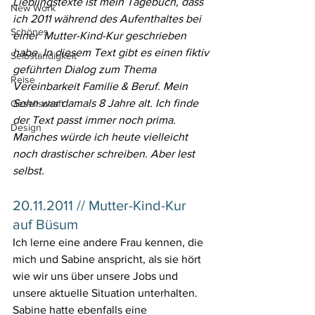
Lieblingstexte ist mein Tagebuch, dass 
New Work
ich 2011 während des Aufenthaltes bei 
Schönes
einer  Mutter-Kind-Kur geschrieben 
habe. In diesem Text gibt es einen fiktiv 
Selbständigkeit
geführten Dialog zum Thema 
Reise
Vereinbarkeit Familie & Beruf. Mein 
Sohn war damals 8 Jahre alt. Ich finde 
Gesellschaft
der Text passt immer noch prima. 
Design
Manches würde ich heute vielleicht 
noch drastischer schreiben. Aber lest 
selbst.
20.11.2011 // Mutter-Kind-Kur 
auf Büsum
Ich lerne eine andere Frau kennen, die 
mich und Sabine anspricht, als sie hört 
wie wir uns über unsere Jobs und 
unsere aktuelle Situation unterhalten. 
Sabine hatte ebenfalls eine 