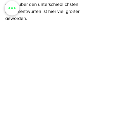
gegenüber den unterschiedlichsten 
Lebensentwürfen ist hier viel größer 
geworden.
Zum Thema Mutterschutz + Rückkehr 
auf bisherige Positionen, Teilzeit, 
Homeoffice ... fällt mir eigentlich gar 
nichts mehr ein. Es gibt immer noch 
zuviele Unternehmen, die dies nicht 
ermöglichen und Teilzeit-Karrieren 
ausschließen. Und dabei ist es völlig 
egal, was in ihren Hochglanzbroschüren 
erzählt wird. Ich habe so viele 
Geschichten erzählt bekommen, in 
denen Frauen unglaubliches berichtet 
haben, wie ihre bisherigen Jobs  an 
andere vergeben wurden und ihnen 
Angebote unterbreitet wurden, die 
nahelegen das eine Rückkehr nie 