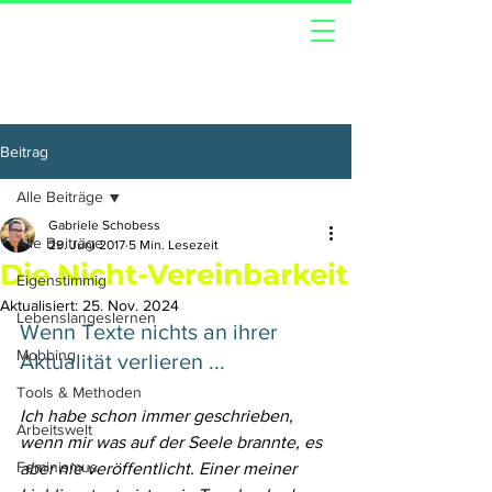
Beitrag
Alle Beiträge
Gabriele Schobess
Alle Beiträge
29. Juni 2017
5 Min. Lesezeit
Die Nicht-Vereinbarkeit
Eigenstimmig
Aktualisiert:
25. Nov. 2024
Lebenslangeslernen
Wenn Texte nichts an ihrer 
Mobbing
Aktualität verlieren ...
Tools & Methoden
Ich habe schon immer geschrieben, 
Arbeitswelt
wenn mir was auf der Seele brannte, es 
Feminismus
aber nie veröffentlicht. Einer meiner 