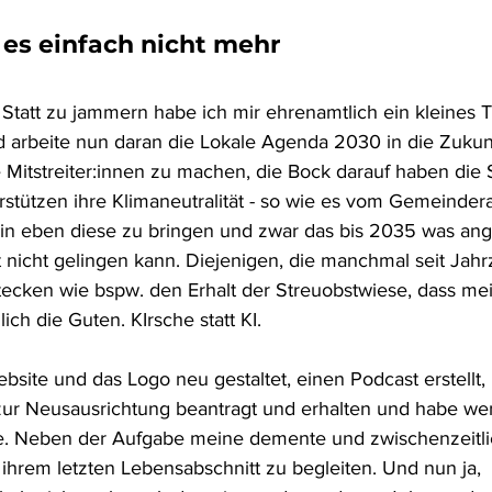
 es einfach nicht mehr
 Statt zu jammern habe ich mir ehrenamtlich ein kleines 
d arbeite nun daran die Lokale Agenda 2030 in die Zukun
e Mitstreiter:innen zu machen, die Bock darauf haben die S
stützen ihre Klimaneutralität - so wie es vom Gemeinderat
in eben diese zu bringen und zwar das bis 2035 was ange
t nicht gelingen kann. Diejenigen, die manchmal seit Jahr
stecken wie bspw. den Erhalt der Streuobstwiese, dass mei
ich die Guten. KIrsche statt KI. 
bsite und das Logo neu gestaltet, einen Podcast erstellt,
ur Neusausrichtung beantragt und erhalten und habe wen
be. Neben der Aufgabe meine demente und zwischenzeitli
 ihrem letzten Lebensabschnitt zu begleiten. Und nun ja, 