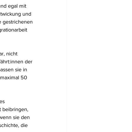
und egal mit 
ntwickung und 
e gestrichenen 
rationarbeit 
r, nicht 
ährt:innen der 
ssen sie in 
 maximal 50 
es 
beibringen, 
wenn sie den 
chichte, die 