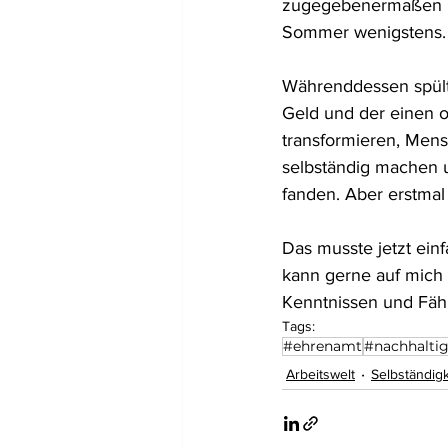
zugegebenermaßen ha
Sommer wenigstens.
Währenddessen spült d
Geld und der einen o
transformieren, Mens
selbständig machen 
fanden. Aber erstmal 
Das musste jetzt ein
kann gerne auf mich z
Kenntnissen und Fähi
Tags:
#ehrenamt
#nachhaltig
Arbeitswelt
Selbständigk