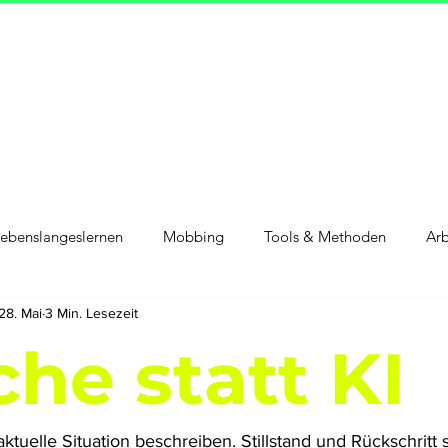
ebenslangeslernen
Mobbing
Tools & Methoden
Arb
28. Mai
3 Min. Lesezeit
bständigkeit
Reise
Gesellschaft
Design
che statt KI
uelle Situation beschreiben. Stillstand und Rückschritt st