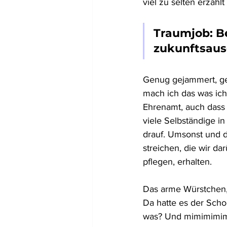
viel zu selten erzählt 
Traumjob: Be
zukunftsaus
Genug gejammert, gen
mach ich das was ich
Ehrenamt, auch dass h
viele Selbständige i
drauf. Umsonst und d
streichen, die wir d
pflegen, erhalten. 
Das arme Würstchen, 
Da hatte es der Schol
was? Und mimimimimiii