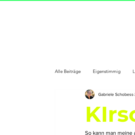
Alle Beiträge
Eigenstimmig
L
Gabriele Schobess
New Work
Schönes
Sel
KIrs
So kann man meine akt