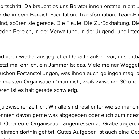
rtschritt. Da braucht es uns Berater:innen erstmal nicht 
e die in dem Bereich Facilitation, Transformation, Team-E
nd, spüren sie gerade. Die Flaute. Die Zurückhaltung. Di
jeden Bereich, in der Verwaltung, in der Jugend- und Integ
d auch wieder aus jeglicher Debatte außen vor, unsichtba
etzt mal ehrlich, ein Jammer ist das. Viele meiner Weggef
chen Festanstellungen, was ihnen auch gelingen mag, pa
 meisten Organisation "männlich, weiß zwischen 30 und
eren ist es halt gerade schwierig. 
a zwischenzeitlich. Wir alle sind resilienter wie so manch
nten davon gerne was abgegeben oder euch zumindest 
rd. Oder eure Organisation angemessen zu Grabe tragen, 
 einfach dorthin gehört. Gutes Aufgeben ist auch eine Ges