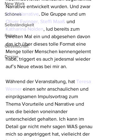
New Work
Narrative entwickelt wurden. Und zwar 
#CoroNarrative
. Die Gruppe rund um 
Schönes
Oliver Ewinger,
Steffi Maaß
 und 
Selbständigkeit
Katharina Nolden
, lud bereits zum 
Reise
zweiten Mal ein und abgesehen davon 
das ich über dieses tolle Format eine 
Gesellschaft
Menge toller Menschen kennengelernt 
Design
habe, triggert es auch jedesmal wieder 
auf’s Neue etwas bei mir an.
Während der Veranstaltung, hat 
Teresa 
Werner
 einen sehr anschaulichen und 
einprägsamen Impulsvortrag zum 
Thema Vorurteile und Narrative und 
was die beiden voneinander 
unterscheidet gehalten. Ich kann im 
Detail gar nicht mehr sagen WAS genau 
mich so angetriggert hat, vielleicht der 