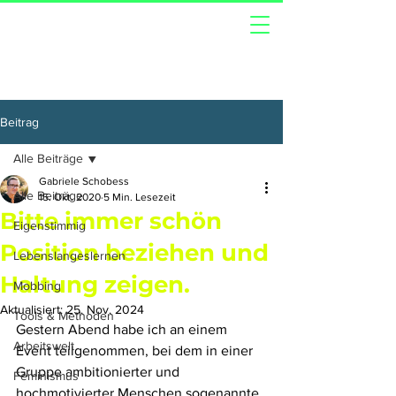
Beitrag
Alle Beiträge
Gabriele Schobess
Alle Beiträge
15. Okt. 2020
5 Min. Lesezeit
Bitte immer schön
Eigenstimmig
Position beziehen und
Lebenslangeslernen
Haltung zeigen.
Mobbing
Aktualisiert:
25. Nov. 2024
Tools & Methoden
Gestern Abend habe ich an einem 
Arbeitswelt
Event teilgenommen, bei dem in einer 
Gruppe ambitionierter und 
Feminismus
hochmotivierter Menschen sogenannte 