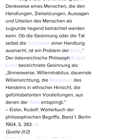
Denkweise eines Menschen, die den 
Handlungen, Zielsetzungen, Aussagen 
und Urteilen des Menschen als 
zugrunde liegend betrachtet werden 
kann. Ob die Gesinnung oder die Tat 
selbst die 
Sittlichkeit
 einer Handlung 
ausmacht, ist ein Problem der 
Ethik
.“
Der österreichische Philosoph 
Rudolf 
Eisler
 bezeichnete Gesinnung als:
„Sinnesweise, Willenshabitus, dauernde 
Willensrichtung, die 
Motivation
 des 
Handelns in ethischer Hinsicht, die 
gefühlsbetonten Vorstellungen, aus 
denen der 
Wille
 entspringt.“
– Eisler, Rudolf: Wörterbuch der 
philosophischen Begriffe, Band 1. Berlin 
1904, S. 383.
<1>
Quelle (1/2)